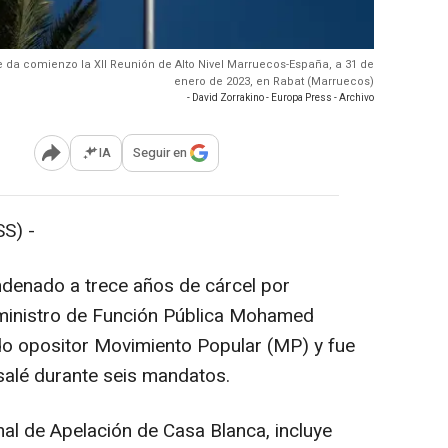
e da comienzo la XII Reunión de Alto Nivel Marruecos-España, a 31 de
enero de 2023, en Rabat (Marruecos)
- David Zorrakino - Europa Press - Archivo
IA
Seguir en
Abrir opciones para compartir
S) -
ndenado a trece años de cárcel por
xministro de Función Pública Mohamed
ido opositor Movimiento Popular (MP) y fue
esalé durante seis mandatos.
unal de Apelación de Casa Blanca, incluye