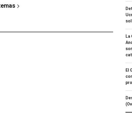
 temas
Det
Ucr
so
La 
And
sor
cat
El 
con
pro
Des
(Ov