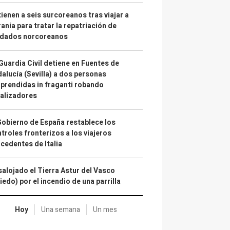
ienen a seis surcoreanos tras viajar a
ania para tratar la repatriación de
ldados norcoreanos
Guardia Civil detiene en Fuentes de
alucía (Sevilla) a dos personas
prendidas in fraganti robando
alizadores
Gobierno de España restablece los
troles fronterizos a los viajeros
cedentes de Italia
alojado el Tierra Astur del Vasco
iedo) por el incendio de una parrilla
Hoy
Una semana
Un mes