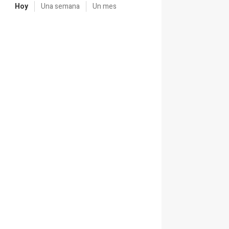
Hoy
Una semana
Un mes