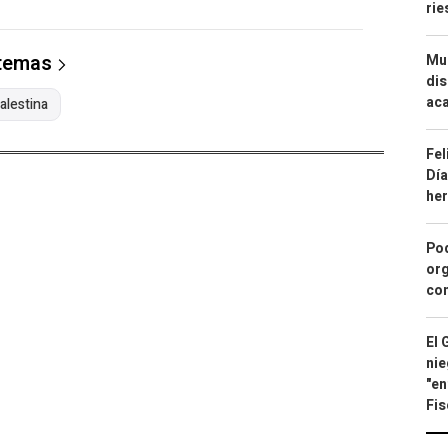
ri
 temas
Mue
dis
aca
alestina
Fel
Día
he
Pod
org
con
El 
nie
"en
Fis