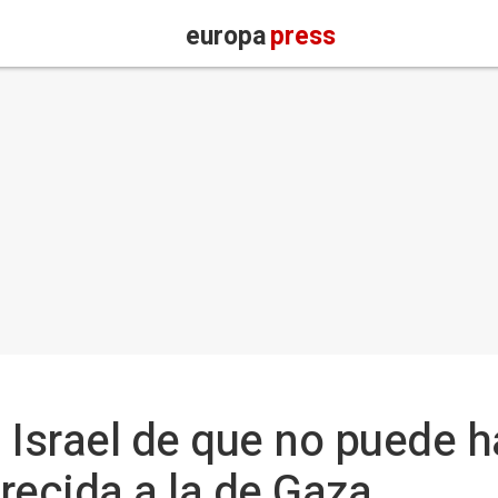
europa
press
 Israel de que no puede h
recida a la de Gaza