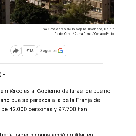
Una vista aérea de la capital libanesa, Beirut
- Daniel Carde / Zuma Press / ContactoPhoto
IA
Seguir en
Abrir opciones para compartir
 -
e miércoles al Gobierno de Israel de que no
ano que se parezca a la de la Franja de
 de 42.000 personas y 97.700 han
ería haber ninguna acción militar en