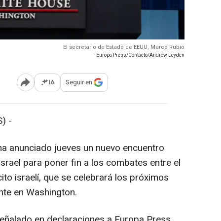
El secretario de Estado de EEUU, Marco Rubio
- Europa Press/Contacto/Andrew Leyden
IA
Seguir en
Abrir opciones para compartir
) -
ha anunciado jueves un nuevo encuentro
srael para poner fin a los combates entre el
cito israelí, que se celebrará los próximos
nte en Washington.
eñalado en declaraciones a Europa Press