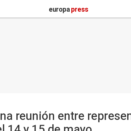
europa
press
na reunión entre represe
el 14 y 15 de mayo