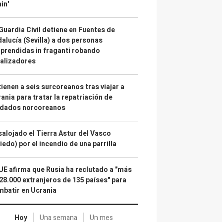
in'
Guardia Civil detiene en Fuentes de
alucía (Sevilla) a dos personas
prendidas in fraganti robando
alizadores
ienen a seis surcoreanos tras viajar a
ania para tratar la repatriación de
ldados norcoreanos
alojado el Tierra Astur del Vasco
iedo) por el incendio de una parrilla
UE afirma que Rusia ha reclutado a "más
28.000 extranjeros de 135 países" para
batir en Ucrania
Hoy
Una semana
Un mes