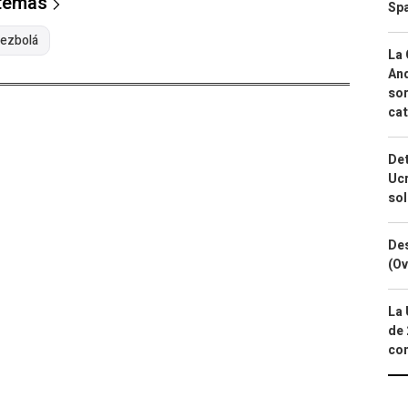
 temas
Spa
ezbolá
La 
And
sor
cat
Det
Ucr
so
Des
(Ov
La 
de 
com