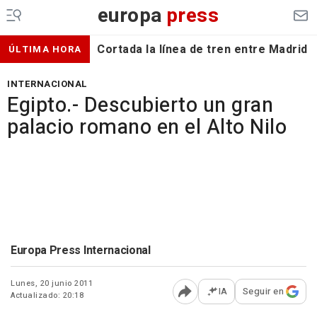
europa
press
Cortada la línea de tren entre Madrid 
ÚLTIMA HORA
INTERNACIONAL
Egipto.- Descubierto un gran
palacio romano en el Alto Nilo
Europa Press Internacional
Lunes, 20 junio 2011
IA
Seguir en
Actualizado: 20:18
Abrir opciones para comp