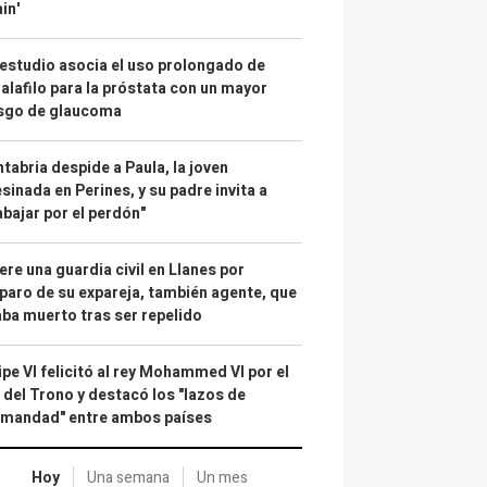
in'
estudio asocia el uso prolongado de
alafilo para la próstata con un mayor
esgo de glaucoma
tabria despide a Paula, la joven
sinada en Perines, y su padre invita a
abajar por el perdón"
re una guardia civil en Llanes por
paro de su expareja, también agente, que
ba muerto tras ser repelido
ipe VI felicitó al rey Mohammed VI por el
 del Trono y destacó los "lazos de
rmandad" entre ambos países
Hoy
Una semana
Un mes