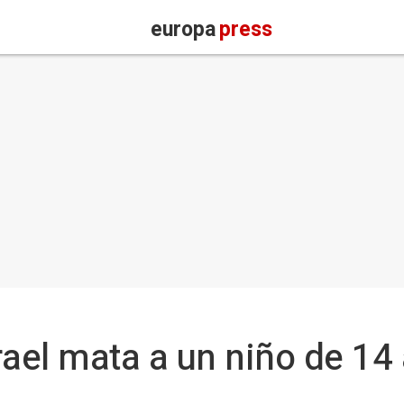
europa
press
srael mata a un niño de 14