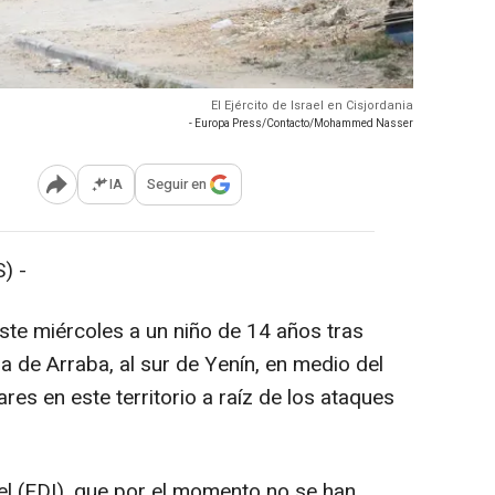
El Ejército de Israel en Cisjordania
- Europa Press/Contacto/Mohammed Nasser
IA
Seguir en
Abrir opciones para compartir
) -
este miércoles a un niño de 14 años tras
na de Arraba, al sur de Yenín, en medio del
res en este territorio a raíz de los ataques
l (FDI), que por el momento no se han