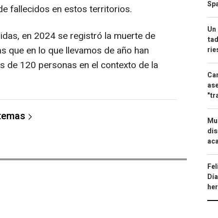
Spa
e fallecidos en estos territorios.
Un 
das, en 2024 se registró la muerte de
tad
as que en lo que llevamos de año han
ri
ás de 120 personas en el contexto de la
Can
ase
"tr
 temas
Mue
dis
aca
Fel
Día
he