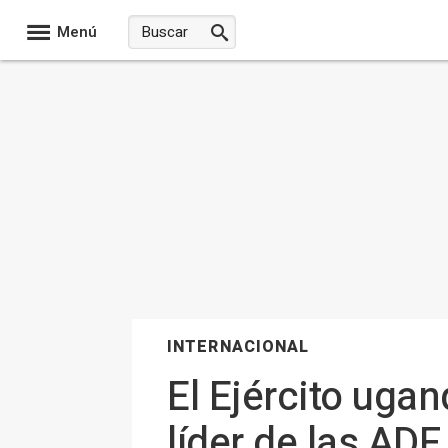
Menú
INTERNACIONAL
El Ejército uga
líder de las AD