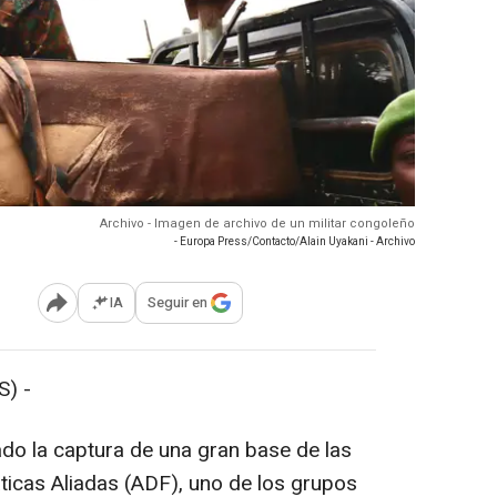
Archivo - Imagen de archivo de un militar congoleño
- Europa Press/Contacto/Alain Uyakani - Archivo
IA
Seguir en
Abrir opciones para compartir
) -
ado la captura de una gran base de las
ticas Aliadas (ADF), uno de los grupos