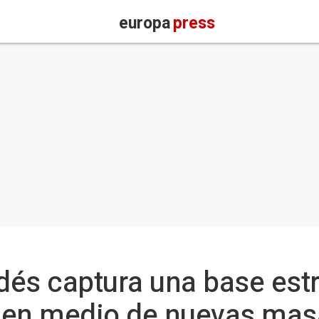
europa
press
ndés captura una base estr
F en medio de nuevas mas