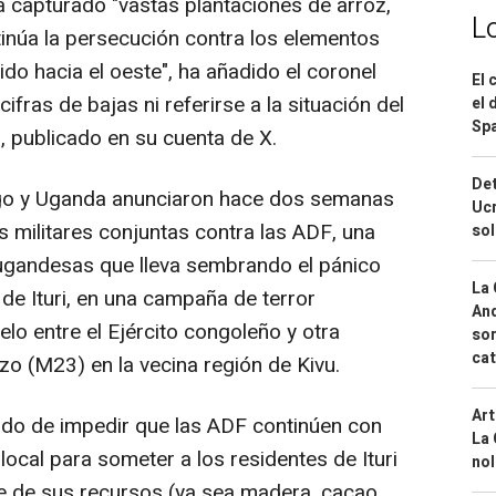
a capturado "vastas plantaciones de arroz,
L
tinúa la persecución contra los elementos
do hacia el oeste", ha añadido el coronel
El 
fras de bajas ni referirse a la situación del
el 
Spa
, publicado en su cuenta de X.
Det
go y Uganda anunciaron hace dos semanas
Ucr
s militares conjuntas contra las ADF, una
so
ugandesas que lleva sembrando el pánico
La 
de Ituri, en una campaña de terror
And
elo entre el Ejército congoleño y otra
sor
cat
zo (M23) en la vecina región de Kivu.
Art
nado de impedir que las ADF continúen con
La 
local para someter a los residentes de Ituri
nol
e de sus recursos (ya sea madera, cacao,