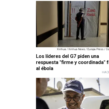
Xinhua / Xinhua News / Europa Press / C
Los líderes del G7 piden una
respuesta "firme y coordinada" f
al ébola
HACE