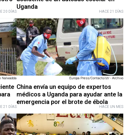
Uganda
E 20 DÍAS
HACE 21 DÍAS
h Nalwadda
Europa Press/Contacto/str - Archivo
ciente
China envía un equipo de expertos
para
médicos a Uganda para ayudar ante la
emergencia por el brote de ébola
E 21 DÍAS
HACE UN MES