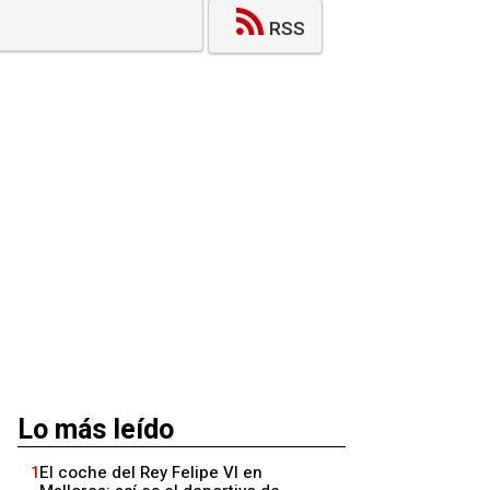
RSS
Lo más leído
1
El coche del Rey Felipe VI en