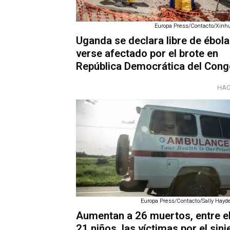
Europa Press/Contacto/Xinhu
Uganda se declara libre de ébola
verse afectado por el brote en
República Democrática del Cong
HAC
Europa Press/Contacto/Sally Hayde
Aumentan a 26 muertos, entre e
21 niños, las víctimas por el sini