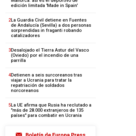
Mallorca: así es el deportivo de
edición limitada 'Made in Spain'
2
La Guardia Civil detiene en Fuentes
de Andalucía (Sevilla) a dos personas
sorprendidas in fraganti robando
catalizadores
3
Desalojado el Tierra Astur del Vasco
(Oviedo) por el incendio de una
parrilla
4
Detienen a seis surcoreanos tras
viajar a Ucrania para tratar la
repatriación de soldados
norcoreanos
5
La UE afirma que Rusia ha reclutado a
"más de 28.000 extranjeros de 135
países" para combatir en Ucrania
Boletín de Europa Press