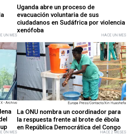
Uganda abre un proceso de
da
evacuación voluntaria de sus
ciudadanos en Sudáfrica por violencia
xenófoba
E UN MES
HACE UN MES
 - Archivo
Europa Press/Contacto/Xin Huashefa
rdena
La ONU nombra un coordinador para
del
la respuesta frente al brote de ébola
oup
en República Democrática del Congo
E UN MES
HACE 2 MESES