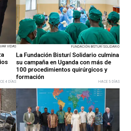
VAR VIDAS
FUNDACIÓN BISTURÍ SOLIDARIO
za
La Fundación Bisturí Solidario culmina
ios
su campaña en Uganda con más de
100 procedimientos quirúrgicos y
formación
CE 4 DÍAS
HACE 5 DÍAS