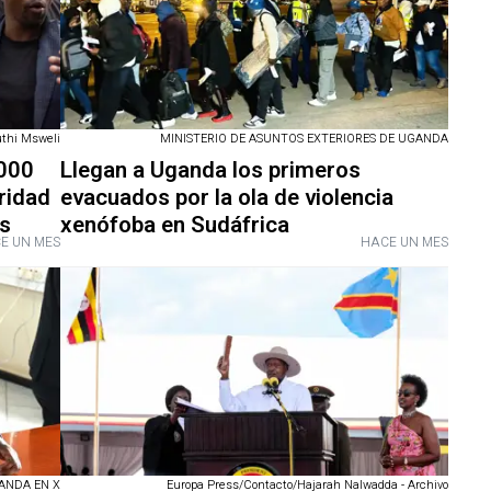
MINISTERIO DE ASUNTOS EXTERIORES DE UGANDA
thi Msweli
Llegan a Uganda los primeros
.000
evacuados por la ola de violencia
uridad
xenófoba en Sudáfrica
s
E UN MES
HACE UN MES
ANDA EN X
Europa Press/Contacto/Hajarah Nalwadda - Archivo