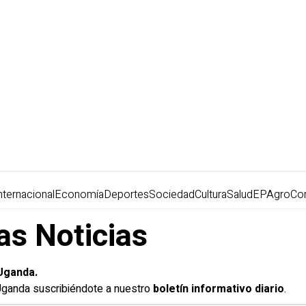
nternacional
Economía
Deportes
Sociedad
Cultura
Salud
EPAgro
Co
as Noticias
Uganda.
 Uganda suscribiéndote a nuestro
boletín informativo diario
.