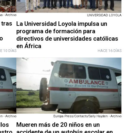
a - Archivo
UNIVERSIDAD LOYOLA
 tras
La Universidad Loyola impulsa un
programa de formación para
o
directivos de universidades católicas
en África
E 10 DÍAS
HACE 16 DÍAS
n - Archivo
Europa Press/Contacto/Sally Hayden - Archivo
llos
Mueren más de 20 niños en un
estro
accidente de un autobús escolar en