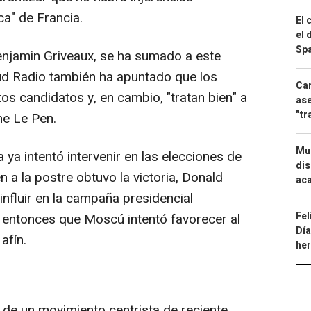
ca" de Francia.
El 
el 
Spa
enjamin Griveaux, se ha sumado a este
ud Radio también ha apuntado que los
Can
os candidatos y, en cambio, "tratan bien" a
ase
"tr
ne Le Pen.
Mue
ya intentó intervenir en las elecciones de
dis
 a la postre obtuvo la victoria, Donald
aca
influir en la campaña presidencial
Fel
 entonces que Moscú intentó favorecer al
Día
afín.
he
e de un movimiento centrista de reciente