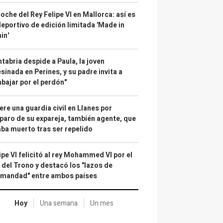
coche del Rey Felipe VI en Mallorca: así es
deportivo de edición limitada 'Made in
in'
tabria despide a Paula, la joven
sinada en Perines, y su padre invita a
abajar por el perdón"
re una guardia civil en Llanes por
paro de su expareja, también agente, que
ba muerto tras ser repelido
ipe VI felicitó al rey Mohammed VI por el
 del Trono y destacó los "lazos de
rmandad" entre ambos países
Hoy
Una semana
Un mes