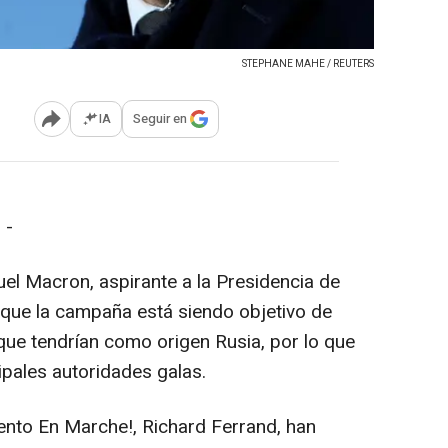
STEPHANE MAHE / REUTERS
IA
Seguir en
Abrir opciones para compartir
 -
el Macron, aspirante a la Presidencia de
s que la campaña está siendo objetivo de
 que tendrían como origen Rusia, por lo que
ipales autoridades galas.
iento En Marche!, Richard Ferrand, han