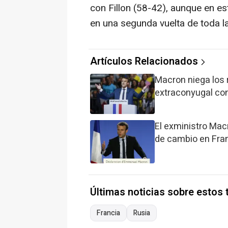
con Fillon (58-42), aunque en es
en una segunda vuelta de toda la 
Artículos Relacionados
Macron niega los
extraconyugal con
El exministro Mac
de cambio en Fra
Últimas noticias sobre estos
Francia
Rusia