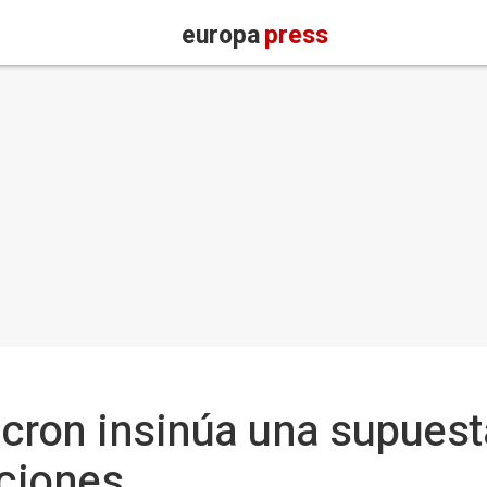
europa
press
cron insinúa una supuest
cciones