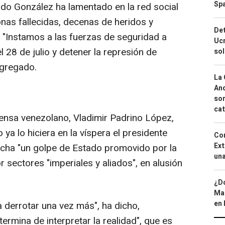
Spa
do González ha lamentado en la red social
nas fallecidas, decenas de heridos y
Det
. "Instamos a las fuerzas de seguridad a
Ucr
 28 de julio y detener la represión de
so
agregado.
La 
And
sor
cat
fensa venezolano, Vladimir Padrino López,
a lo hiciera en la víspera el presidente
Cor
Ext
cha "un golpe de Estado promovido por la
una
 sectores "imperiales y aliados", en alusión
¿Dó
Map
en 
 derrotar una vez más", ha dicho,
ermina de interpretar la realidad", que es