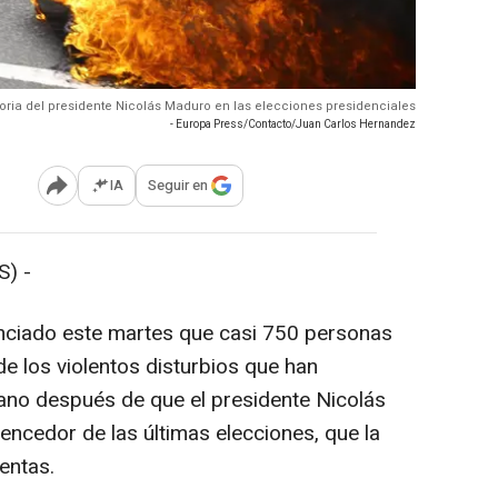
toria del presidente Nicolás Maduro en las elecciones presidenciales
- Europa Press/Contacto/Juan Carlos Hernandez
IA
Seguir en
Abrir opciones para compartir
) -
unciado este martes que casi 750 personas
e los violentos disturbios que han
cano después de que el presidente Nicolás
ncedor de las últimas elecciones, que la
entas.