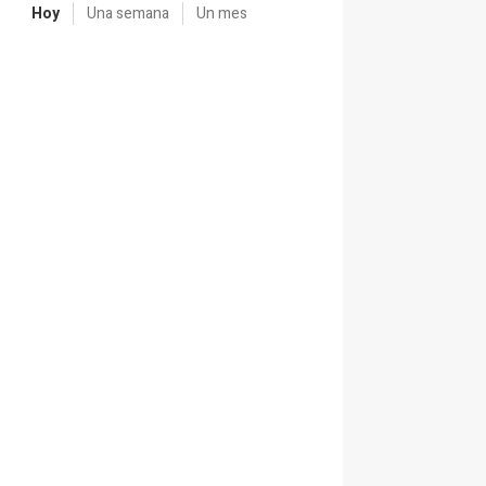
Hoy
Una semana
Un mes