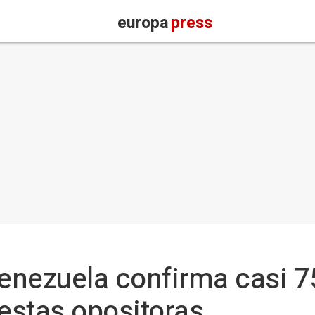
europa
press
Venezuela confirma casi 
testas opositoras