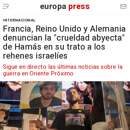
europa
press
INTERNACIONAL
Francia, Reino Unido y Alemania
denuncian la "crueldad abyecta"
de Hamás en su trato a los
rehenes israelíes
Sigue en directo las últimas noticias sobre la
guerra en Oriente Próximo