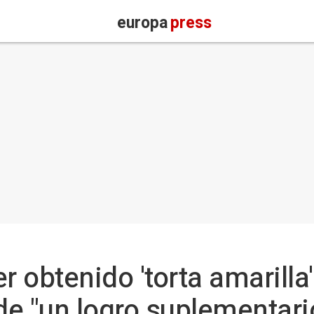
europa
press
r obtenido 'torta amarilla'
 de "un logro suplementari