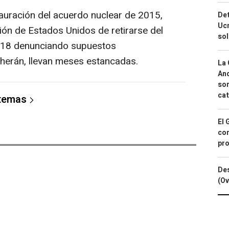
auración del acuerdo nuclear de 2015,
Det
Ucr
ón de Estados Unidos de retirarse del
so
2018 denunciando supuestos
herán, llevan meses estancadas.
La 
And
sor
cat
 temas
El 
con
pro
Des
(Ov