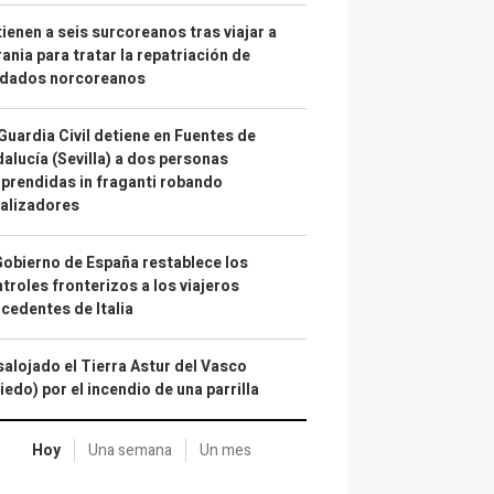
ienen a seis surcoreanos tras viajar a
ania para tratar la repatriación de
ldados norcoreanos
Guardia Civil detiene en Fuentes de
alucía (Sevilla) a dos personas
prendidas in fraganti robando
alizadores
Gobierno de España restablece los
troles fronterizos a los viajeros
cedentes de Italia
alojado el Tierra Astur del Vasco
iedo) por el incendio de una parrilla
Hoy
Una semana
Un mes