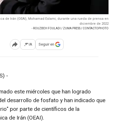
ómica de Irán (OEAI), Mohamad Eslami, durante una rueda de prensa en
diciembre de 2022
- ROUZBEH FOULADI / ZUMA PRESS / CONTACTOPHOTO
IA
Seguir en
Abrir opciones para compartir
) -
rmado este miércoles que han logrado
 del desarrollo de fosfato y han indicado que
io" por parte de científicos de la
ca de Irán (OEAI).