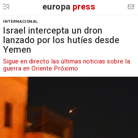
europa
press
INTERNACIONAL
Israel intercepta un dron
lanzado por los hutíes desde
Yemen
Sigue en directo las últimas noticias sobre la
guerra en Oriente Próximo