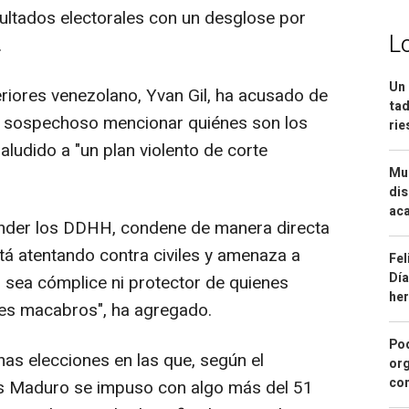
esultados electorales con un desglose por
L
.
Un 
eriores venezolano, Yvan Gil, ha acusado de
tad
o sospechoso mencionar quiénes son los
ri
aludido a "un plan violento de corte
Mue
dis
aca
fender los DDHH, condene de manera directa
stá atentando contra civiles y amenaza a
Fel
Día
 sea cómplice ni protector de quienes
he
nes macabros", ha agregado.
Pod
as elecciones en las que, según el
org
con
lás Maduro se impuso con algo más del 51