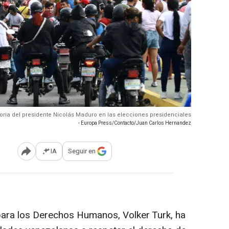
ctoria del presidente Nicolás Maduro en las elecciones presidenciales
- Europa Press/Contacto/Juan Carlos Hernandez
IA
Seguir en
Abrir opciones para compartir
para los Derechos Humanos, Volker Turk, ha