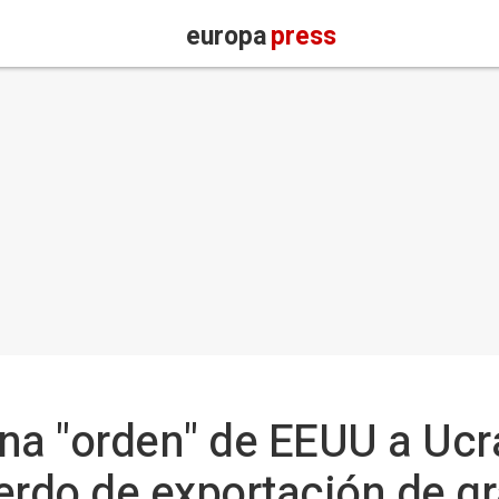
europa
press
na "orden" de EEUU a Ucr
erdo de exportación de g