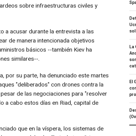
Spa
ardeos sobre infraestructuras civiles y
Det
Ucr
to a acusar durante la entrevista a las
so
ar de manera intencionada objetivos
La 
suministros básicos --también Kiev ha
And
nes similares--.
sor
cat
ia, por su parte, ha denunciado este martes
El 
aques "deliberados" con drones contra la
con
a pesar de las negociaciones para "resolver
pro
do a cabo estos días en Riad, capital de
Des
(Ov
ciado que en la víspera, los sistemas de