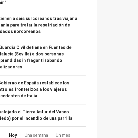
in'
ienen a seis surcoreanos tras viajar a
ania para tratar la repatriación de
ldados norcoreanos
Guardia Civil detiene en Fuentes de
alucía (Sevilla) a dos personas
prendidas in fraganti robando
alizadores
Gobierno de España restablece los
troles fronterizos a los viajeros
cedentes de Italia
alojado el Tierra Astur del Vasco
iedo) por el incendio de una parrilla
Hoy
Una semana
Un mes