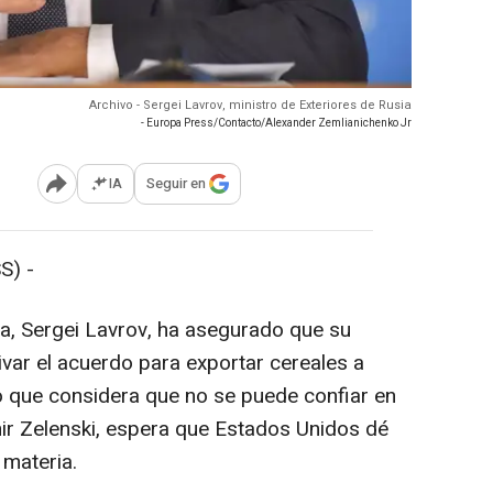
Archivo - Sergei Lavrov, ministro de Exteriores de Rusia
- Europa Press/Contacto/Alexander Zemlianichenko Jr
IA
Seguir en
Abrir opciones para compartir
S) -
ia, Sergei Lavrov, ha asegurado que su
ivar el acuerdo para exportar cereales a
o que considera que no se puede confiar en
mir Zelenski, espera que Estados Unidos dé
 materia.