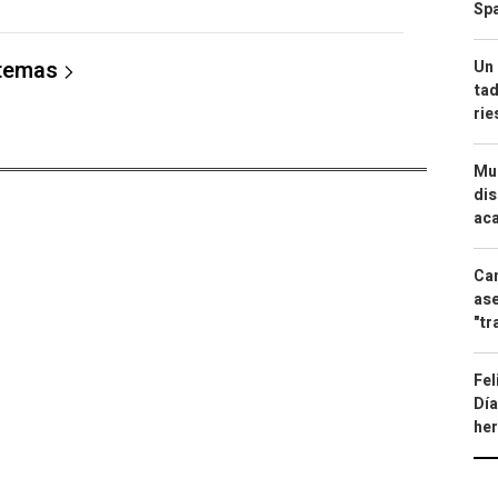
Spa
 temas
Un 
tad
ri
Mue
dis
aca
Can
ase
"tr
Fel
Día
he