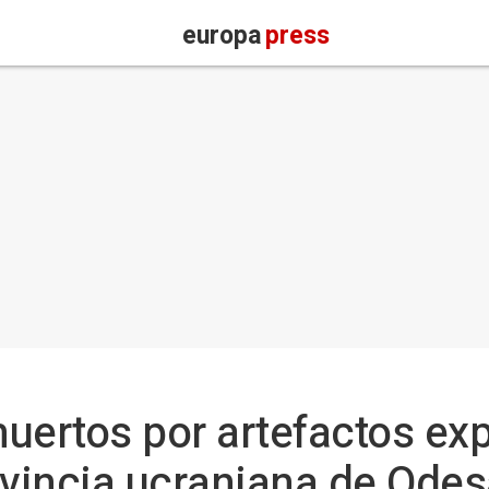
europa
press
uertos por artefactos exp
ovincia ucraniana de Ode