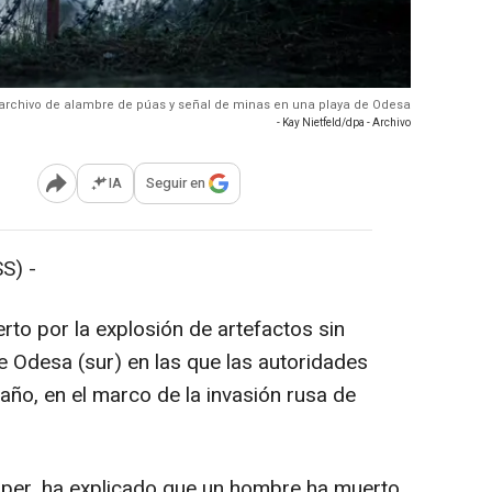
 archivo de alambre de púas y señal de minas en una playa de Odesa
- Kay Nietfeld/dpa - Archivo
IA
Seguir en
Abrir opciones para compartir
S) -
to por la explosión de artefactos sin
e Odesa (sur) en las que las autoridades
año, en el marco de la invasión rusa de
iper, ha explicado que un hombre ha muerto