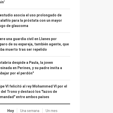
in'
estudio asocia el uso prolongado de
alafilo para la próstata con un mayor
esgo de glaucoma
re una guardia civil en Llanes por
paro de su expareja, también agente, que
ba muerto tras ser repelido
tabria despide a Paula, la joven
sinada en Perines, y su padre invita a
abajar por el perdón"
ipe VI felicitó al rey Mohammed VI por el
 del Trono y destacó los "lazos de
rmandad" entre ambos países
Hoy
Una semana
Un mes