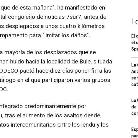
ataque de esta mañana", ha manifestado en
tal congoleño de noticias 7sur7, antes de
L
es desplegados a unos cuatro kilómetros
ampamento para "limitar los daños".
El 
el 
Spa
la mayoría de los desplazados que se
n huido hacia la localidad de Bule, situada
La 
CODECO pactó hace diez días poner fin a las
And
sor
iálogo en el que participaron varios grupos
cat
DC.
La 
integrado predominantemente por
de 
com
, tras el aumento de los asaltos desde
tos intercomunitarios entre los lendu y los
Esp
par