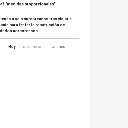
rá "medidas proporcionales"
ienen a seis surcoreanos tras viajar a
ania para tratar la repatriación de
ldados norcoreanos
Hoy
Una semana
Un mes