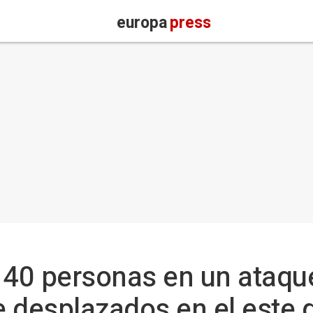
europa
press
40 personas en un ataque
desplazados en el este 