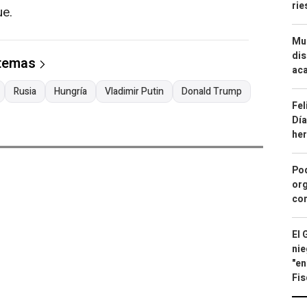
ri
ue.
Mue
dis
 temas
aca
Rusia
Hungría
Vladimir Putin
Donald Trump
Fel
Día
he
Pod
org
con
El 
nie
"en
Fis