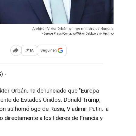
Archivo - Viktor Orbán, primer ministro de Hungría
- Europa Press/Contacto/Wiktor Dabkowski - Archivo
IA
Seguir en
Abrir opciones para compartir
) -
Viktor Orbán, ha denunciado que "Europa
dente de Estados Unidos, Donald Trump,
con su homólogo de Rusia, Vladimir Putin, la
o directamente a los líderes de Francia y