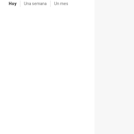
Hoy
Una semana
Un mes