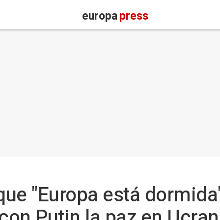
europa
press
que "Europa está dormida
on Putin la paz en Ucran