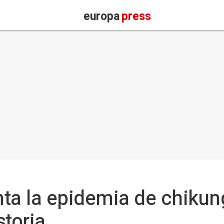
europa
press
nta la epidemia de chiku
storia