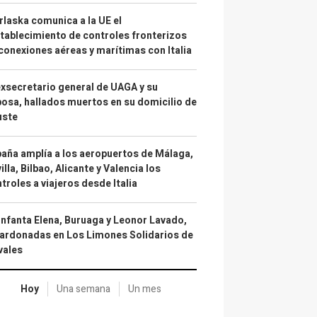
laska comunica a la UE el
tablecimiento de controles fronterizos
conexiones aéreas y marítimas con Italia
exsecretario general de UAGA y su
osa, hallados muertos en su domicilio de
uste
aña amplía a los aeropuertos de Málaga,
illa, Bilbao, Alicante y Valencia los
troles a viajeros desde Italia
infanta Elena, Buruaga y Leonor Lavado,
ardonadas en Los Limones Solidarios de
vales
Hoy
Una semana
Un mes