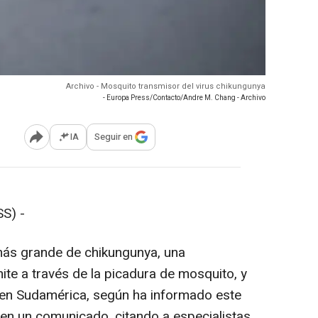
Archivo - Mosquito transmisor del virus chikungunya
- Europa Press/Contacto/Andre M. Chang - Archivo
IA
Seguir en
Abrir opciones para compartir
S) -
más grande de chikungunya, una
ite a través de la picadura de mosquito, y
 en Sudamérica, según ha informado este
 en un comunicado, citando a especialistas