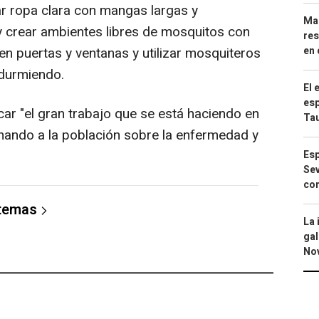
r ropa clara con mangas largas y
Mar
 y crear ambientes libres de mosquitos con
res
en 
 en puertas y ventanas y utilizar mosquiteros
durmiendo.
El 
esp
ar "el gran trabajo que se está haciendo en
Ta
mando a la población sobre la enfermedad y
Esp
Sev
con
 temas
La 
gal
No