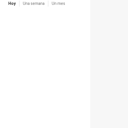
Hoy
Una semana
Un mes