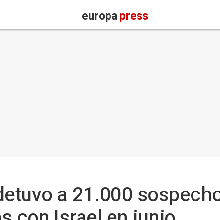
europa
press
í detuvo a 21.000 sospech
s con Israel en junio