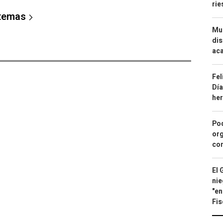
ri
 temas
Mue
dis
aca
Fel
Día
he
Pod
org
con
El 
nie
"en
Fis