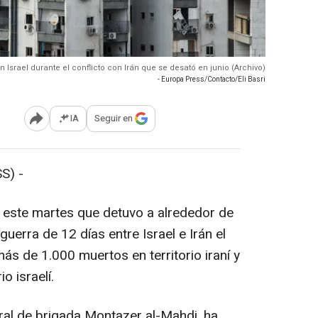
n Israel durante el conflicto con Irán que se desató en junio (Archivo)
- Europa Press/Contacto/Eli Basri
IA
Seguir en
Abrir opciones para compartir
S) -
o este martes que detuvo a alrededor de
erra de 12 días entre Israel e Irán el
s de 1.000 muertos en territorio iraní y
o israelí.
neral de brigada Montazer al-Mahdi, ha