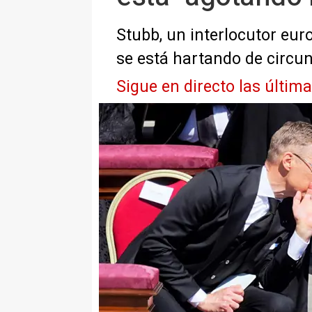
Stubb, un interlocutor eu
se está hartando de circu
Sigue en directo las últim