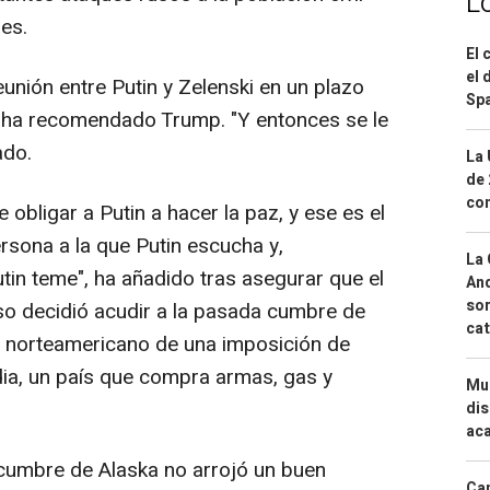
L
es.
El 
el 
unión entre Putin y Zelenski en un plazo
Spa
a recomendado Trump. "Y entonces se le
ado.
La 
de 
com
obligar a Putin a hacer la paz, y ese es el
rsona a la que Putin escucha y,
La 
utin teme", ha añadido tras asegurar que el
And
sor
uso decidió acudir a la pasada cumbre de
cat
o norteamericano de una imposición de
dia, un país que compra armas, gas y
Mue
dis
aca
cumbre de Alaska no arrojó un buen
Can