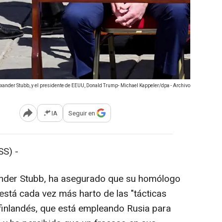
lexander Stubb, y el presidente de EEUU, Donald Trump- Michael Kappeler/dpa - Archivo
IA
Seguir en
Abrir opciones para compartir
S) -
xander Stubb, ha asegurado que su homólogo
stá cada vez más harto de las "tácticas
 finlandés, que está empleando Rusia para