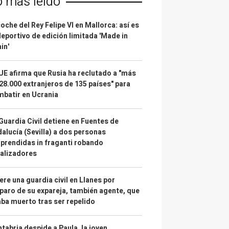
o más leído
coche del Rey Felipe VI en Mallorca: así es
deportivo de edición limitada 'Made in
in'
UE afirma que Rusia ha reclutado a "más
28.000 extranjeros de 135 países" para
batir en Ucrania
Guardia Civil detiene en Fuentes de
alucía (Sevilla) a dos personas
prendidas in fraganti robando
alizadores
re una guardia civil en Llanes por
paro de su expareja, también agente, que
ba muerto tras ser repelido
tabria despide a Paula, la joven