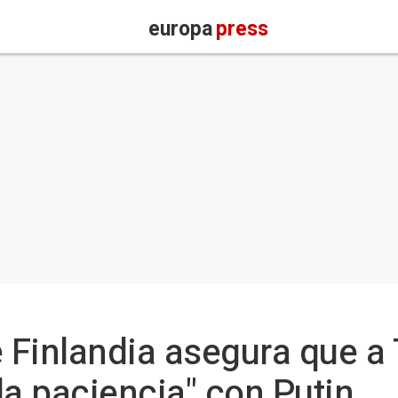
europa
press
e Finlandia asegura que a
la paciencia" con Putin