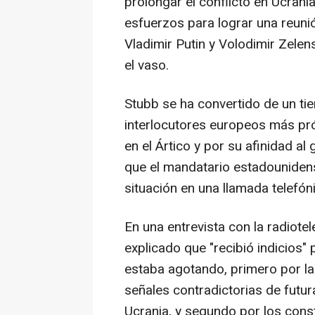
prolongar el conflicto en Ucrani
esfuerzos para lograr una reunió
Vladimir Putin y Volodimir Zelen
el vaso.
Stubb se ha convertido de un ti
interlocutores europeos más pr
en el Ártico y por su afinidad al
que el mandatario estadounidens
situación en una llamada telefón
En una entrevista con la radiotel
explicado que "recibió indicios"
estaba agotando, primero por las
señales contradictorias de futu
Ucrania, y segundo por los const