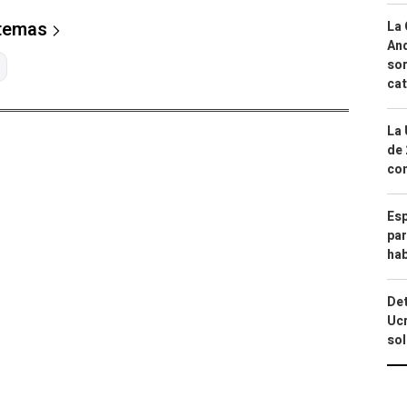
 temas
La 
And
sor
cat
La 
de 
com
Esp
par
hab
Det
Ucr
so