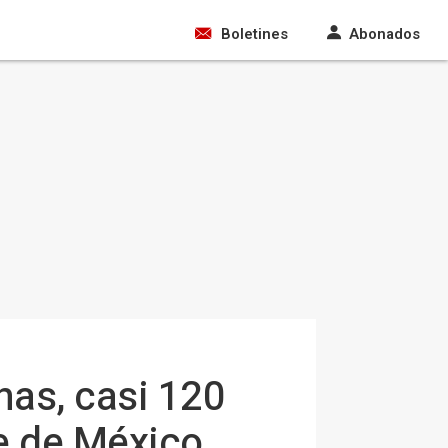
Boletines
Abonados
as, casi 120
e de México