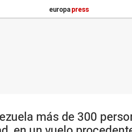
europa
press
ezuela más de 300 person
d, en un vuelo procedent