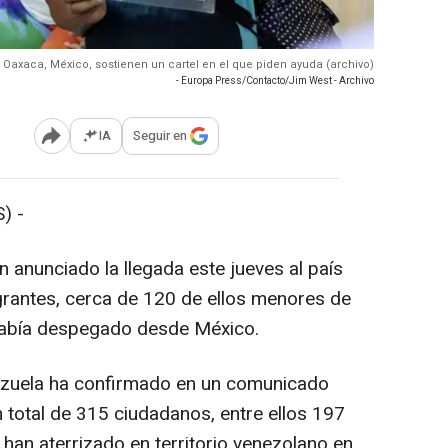
Oaxaca, México, sostienen un cartel en el que piden ayuda (archivo)
- Europa Press/Contacto/Jim West - Archivo
IA
Seguir en
Abrir opciones para compartir
) -
 anunciado la llegada este jueves al país
rantes, cerca de 120 de ellos menores de
había despegado desde México.
enezuela ha confirmado en un comunicado
 total de 315 ciudadanos, entre ellos 197
han aterrizado en territorio venezolano en