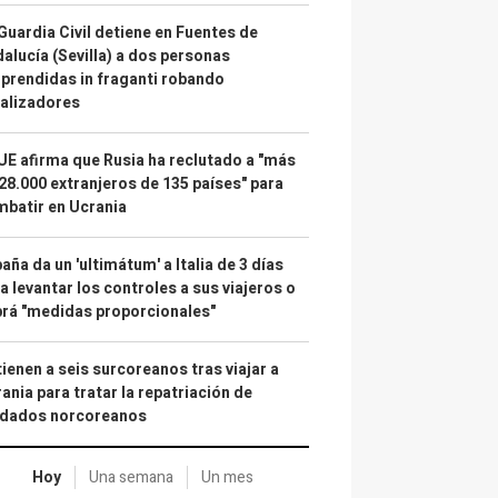
Guardia Civil detiene en Fuentes de
alucía (Sevilla) a dos personas
prendidas in fraganti robando
alizadores
UE afirma que Rusia ha reclutado a "más
28.000 extranjeros de 135 países" para
batir en Ucrania
aña da un 'ultimátum' a Italia de 3 días
a levantar los controles a sus viajeros o
rá "medidas proporcionales"
ienen a seis surcoreanos tras viajar a
ania para tratar la repatriación de
ldados norcoreanos
Hoy
Una semana
Un mes