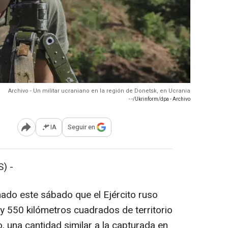
Archivo - Un militar ucraniano en la región de Donetsk, en Ucrania
- -/Ukrinform/dpa - Archivo
IA
Seguir en
Abrir opciones para compartir
) -
imado este sábado que el Ejército ruso
y 550 kilómetros cuadrados de territorio
o, una cantidad similar a la capturada en