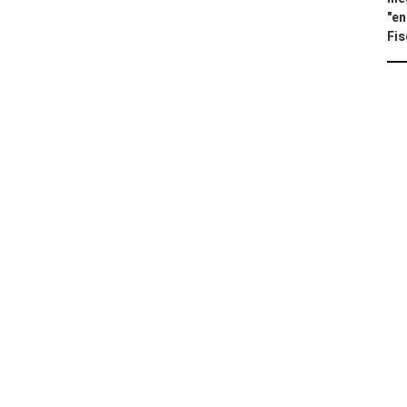
"en
Fis