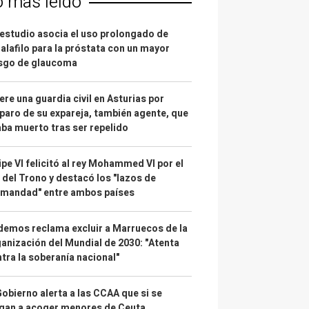
o más leído
estudio asocia el uso prolongado de
alafilo para la próstata con un mayor
esgo de glaucoma
re una guardia civil en Asturias por
paro de su expareja, también agente, que
ba muerto tras ser repelido
ipe VI felicitó al rey Mohammed VI por el
 del Trono y destacó los "lazos de
rmandad" entre ambos países
emos reclama excluir a Marruecos de la
anización del Mundial de 2030: "Atenta
tra la soberanía nacional"
Gobierno alerta a las CCAA que si se
gan a acoger menores de Ceuta