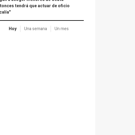
tonces tendrá que actuar de oficio
calía"
Hoy
Una semana
Un mes