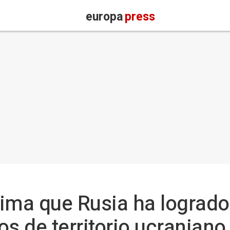
europa
press
ima que Rusia ha logrado
s de territorio ucraniano 