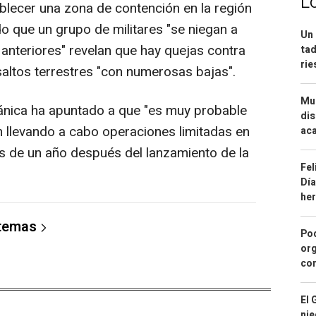
L
ablecer una zona de contención en la región
o que un grupo de militares "se niegan a
Un 
 anteriores" revelan que hay quejas contra
tad
ri
altos terrestres "con numerosas bajas".
Mue
ritánica ha apuntado a que "es muy probable
dis
n llevando a cabo operaciones limitadas en
aca
ás de un año después del lanzamiento de la
Fel
Día
he
 temas
Pod
org
con
El 
nie