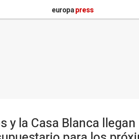
europa
press
s y la Casa Blanca llegan 
upuestario para los próx