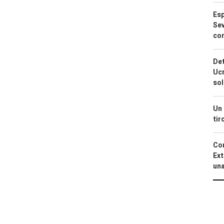
Esp
Sev
con
Det
Ucr
so
Un 
tir
Cor
Ext
una