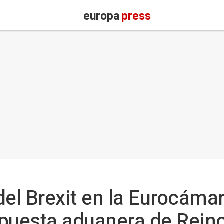
europa
press
el Brexit en la Eurocámar
ropuesta aduanera de Rein