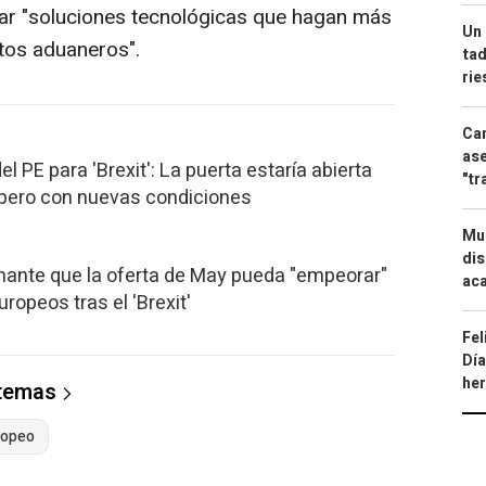
rar "soluciones tecnológicas que hagan más
Un 
ntos aduaneros".
tad
ri
Can
ase
el PE para 'Brexit': La puerta estaría abierta
"tr
 pero con nuevas condiciones
Mue
dis
nante que la oferta de May pueda "empeorar"
aca
ropeos tras el 'Brexit'
Fel
Día
he
 temas
ropeo