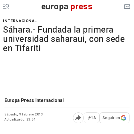
europa
press
INTERNACIONAL
Sáhara.- Fundada la primera
universidad saharaui, con sede
en Tifariti
Europa Press Internacional
Sábado, 9 febrero 2013
IA
Seguir en
Actualizado: 23:54
Abrir opciones para comp