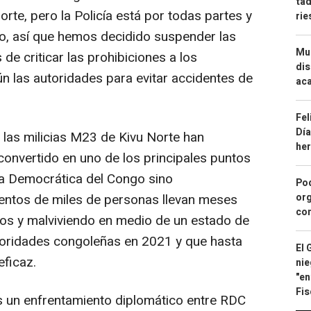
tad
orte, pero la Policía está por todas partes y
ri
o, así que hemos decidido suspender las
Mue
de criticar las prohibiciones a los
dis
 las autoridades para evitar accidentes de
aca
Fel
Día
 las milicias M23 de Kivu Norte han
he
convertido en uno de los principales puntos
ca Democrática del Congo sino
Pod
org
ientos de miles de personas llevan meses
con
os y malviviendo en medio de un estado de
toridades congoleñas en 2021 y que hasta
El 
ficaz.
nie
"en
Fis
s un enfrentamiento diplomático entre RDC