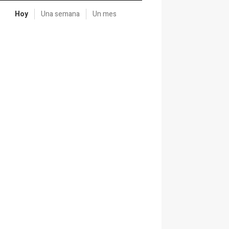
Hoy
Una semana
Un mes