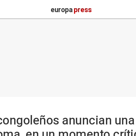
europa
press
 congoleños anuncian una
oma, en un momento críti