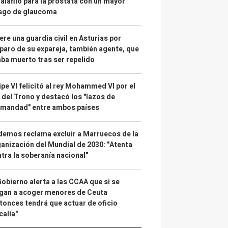
alafilo para la próstata con un mayor
esgo de glaucoma
re una guardia civil en Asturias por
paro de su expareja, también agente, que
ba muerto tras ser repelido
ipe VI felicitó al rey Mohammed VI por el
 del Trono y destacó los "lazos de
rmandad" entre ambos países
emos reclama excluir a Marruecos de la
anización del Mundial de 2030: "Atenta
tra la soberanía nacional"
Gobierno alerta a las CCAA que si se
gan a acoger menores de Ceuta
tonces tendrá que actuar de oficio
calía"