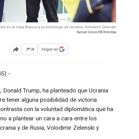
cibe en la Casa Blanca a su homólogo de Ucrania, Volodimir Zelenski
- Samuel Corum/PA Wire/dpa
IA
Seguir en
Abrir opciones para compartir
S) -
, Donald Trump, ha planteado que Ucrania
ere tener alguna posibilidad de victoria
contrasta con la voluntad diplomática que ha
o a plantear un cara a cara entre los
Ucrania y de Rusia, Volodimir Zelenski y