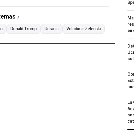
Spa
 temas
Mar
res
in
Donald Trump
Ucrania
Volodimir Zelenski
en 
Det
Ucr
so
Cor
Ext
una
La 
And
sor
cat