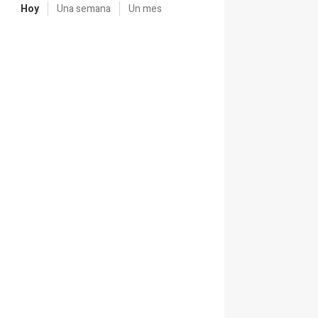
Hoy
Una semana
Un mes