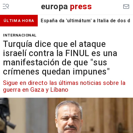
europa
press
España da 'ultimátum' a Italia de dos 
ÚLTIMA HORA
INTERNACIONAL
Turquía dice que el ataque
israelí contra la FINUL es una
manifestación de que "sus
crímenes quedan impunes"
Sigue en directo las últimas noticias sobre la
guerra en Gaza y Líbano