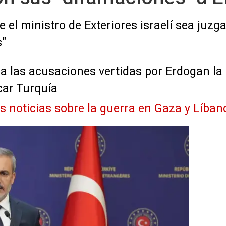
el ministro de Exteriores israelí sea juzga
s"
iega las acusaciones vertidas por Erdogan 
car Turquía
as noticias sobre la guerra en Gaza y Líban