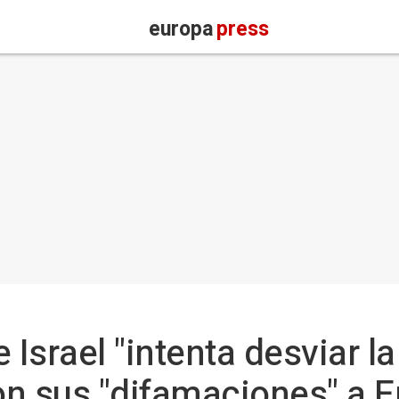
europa
press
 Israel "intenta desviar l
on sus "difamaciones" a 