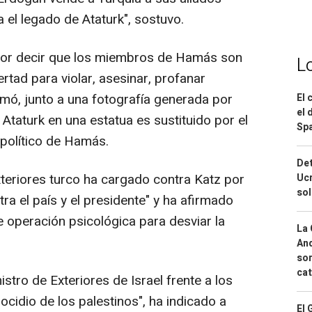
el legado de Ataturk", sostuvo.
o por decir que los miembros de Hamás son
L
bertad para violar, asesinar, profanar
mó, junto a una fotografía generada por
El 
el 
 Ataturk en una estatua es sustituido por el
Spa
 político de Hamás.
Det
xteriores turco ha cargado contra Katz por
Ucr
so
ra el país y el presidente" y ha afirmado
e operación psicológica para desviar la
La 
And
sor
cat
stro de Exteriores de Israel frente a los
ocidio de los palestinos", ha indicado a
El 