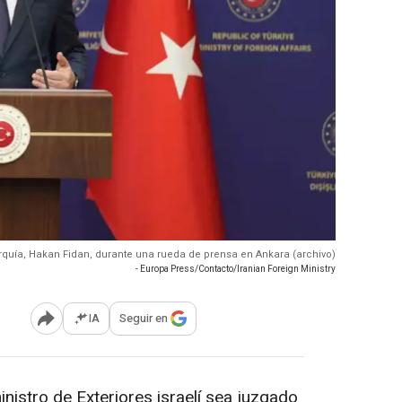
Turquía, Hakan Fidan, durante una rueda de prensa en Ankara (archivo)
- Europa Press/Contacto/Iranian Foreign Ministry
IA
Seguir en
Abrir opciones para compartir
nistro de Exteriores israelí sea juzgado