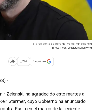
El presidente de Ucrania, Volodimir Zelenski
- Europa Press/Contacto/Adrian Wyld
IA
Seguir en
Abrir opciones para compartir
S) -
mir Zelenski, ha agradecido este martes al
 Keir Starmer, cuyo Gobierno ha anunciado
ontra Rusia en el marco de la reciente