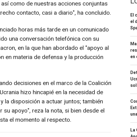
L
 así como de nuestras acciones conjuntas
recho contacto, casi a diario", ha concluido.
El 
el 
Spa
unciado horas más tarde en un comunicado
ido una conversación telefónica con su
Mar
ron, en la que han abordado el "apoyo al
res
ón en materia de defensa y la producción
en 
Det
Ucr
ando decisiones en el marco de la Coalición
so
 Ucrania hizo hincapié en la necesidad de
 la disposición a actuar juntos; también
Cor
Ext
 su apoyo", reza la nota, si bien desde el
una
sta el momento al respecto.
La 
And