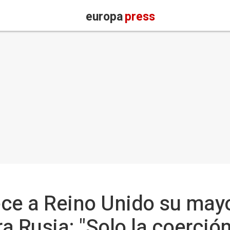
europa
press
ece a Reino Unido su may
a Rusia: "Solo la coerció