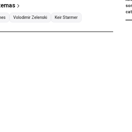
 temas
sor
cat
nes
Volodimir Zelenski
Keir Starmer