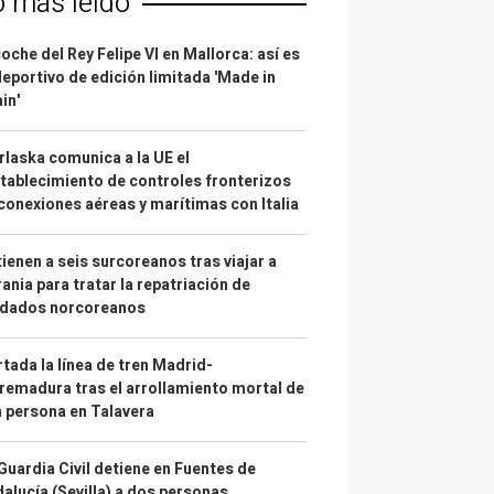
o más leído
coche del Rey Felipe VI en Mallorca: así es
deportivo de edición limitada 'Made in
in'
laska comunica a la UE el
tablecimiento de controles fronterizos
conexiones aéreas y marítimas con Italia
ienen a seis surcoreanos tras viajar a
ania para tratar la repatriación de
ldados norcoreanos
tada la línea de tren Madrid-
remadura tras el arrollamiento mortal de
 persona en Talavera
Guardia Civil detiene en Fuentes de
alucía (Sevilla) a dos personas