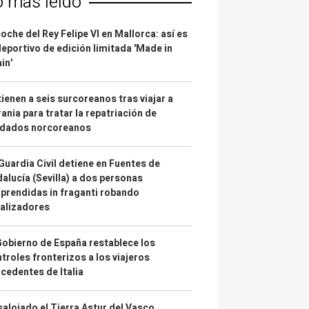
o más leído
coche del Rey Felipe VI en Mallorca: así es
deportivo de edición limitada 'Made in
in'
ienen a seis surcoreanos tras viajar a
ania para tratar la repatriación de
ldados norcoreanos
Guardia Civil detiene en Fuentes de
alucía (Sevilla) a dos personas
prendidas in fraganti robando
alizadores
Gobierno de España restablece los
troles fronterizos a los viajeros
cedentes de Italia
alojado el Tierra Astur del Vasco