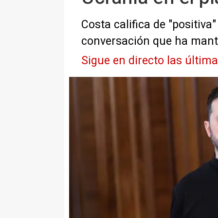
Costa califica de "positiv
conversación que ha man
Sigue en directo las últim