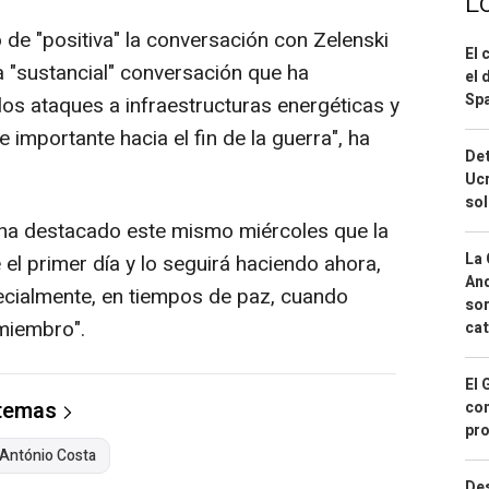
L
o de "positiva" la conversación con Zelenski
El 
a "sustancial" conversación que ha
el 
Spa
os ataques a infraestructuras energéticas y
e importante hacia el fin de la guerra", ha
Det
Ucr
so
 ha destacado este mismo miércoles que la
La 
el primer día y lo seguirá haciendo ahora,
And
ecialmente, en tiempos de paz, cuando
sor
miembro".
cat
El 
 temas
con
pro
António Costa
Des