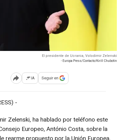
El presidente de Ucrania, Volodimir Zelenski
- Europa Press/Contacto/Kirill Chubotin
IA
Seguir en
Abrir opciones para compartir
ESS) -
mir Zelenski, ha hablado por teléfono este
 Consejo Europeo, António Costa, sobre la
 de rearme propuesto por la Unión Europea.