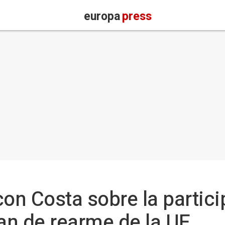
europa
press
con Costa sobre la partic
lan de rearme de la UE