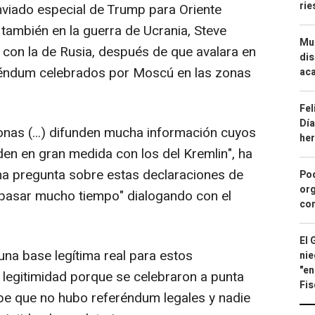
ri
nviado especial de Trump para Oriente
ambién en la guerra de Ucrania, Steve
Mue
a con la de Rusia, después de que avalara en
dis
eréndum celebrados por Moscú en las zonas
aca
Fel
Día
nas (...) difunden mucha información cuyos
he
den en gran medida con los del Kremlin", ha
na pregunta sobre estas declaraciones de
Pod
org
"pasar mucho tiempo" dialogando con el
con
El 
na base legítima real para estos
nie
"en
legitimidad porque se celebraron a punta
Fis
sabe que no hubo referéndum legales y nadie