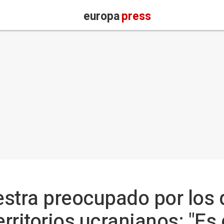
europa
press
stra preocupado por los 
erritorios ucranianos: "Es