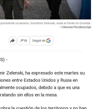
l presidente ucraniano, Volodimir Zelenski, visita al frente en Donetsk.
- -/Ukrainian Presidency/dpa
IA
Seguir en
Abrir opciones para compartir
S) -
imir Zelenski, ha expresado este martes su
iones entre Estados Unidos y Rusia en
oralmente ocupados, debido a que es una
ratando sin ellos en la mesa.
obre la cuestión de los territorios y no han