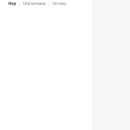
Hoy
Una semana
Un mes