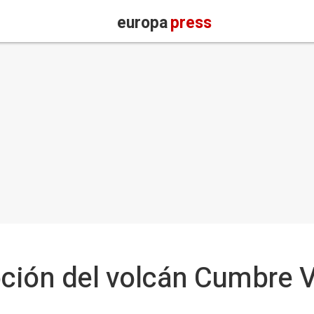
europa
press
pción del volcán Cumbre V