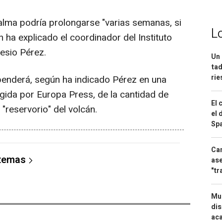
lma podría prolongarse "varias semanas, si
L
ha explicado el coordinador del Instituto
esio Pérez.
Un 
tad
ri
enderá, según ha indicado Pérez en una
ogida por Europa Press, de la cantidad de
El 
reservorio" del volcán.
el 
Spa
Can
 temas
ase
"tr
Mue
dis
aca