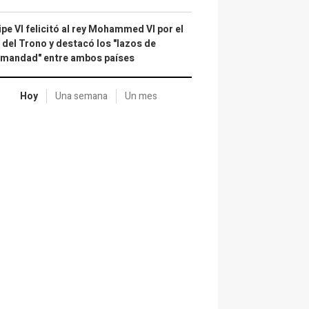
ipe VI felicitó al rey Mohammed VI por el
 del Trono y destacó los "lazos de
rmandad" entre ambos países
Hoy
Una semana
Un mes