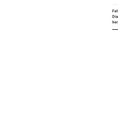
Fel
Día
he