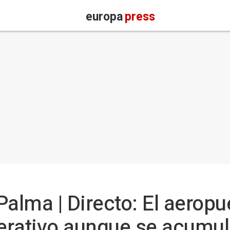
europa
press
Palma | Directo: El aeropu
erativo aunque se acumul