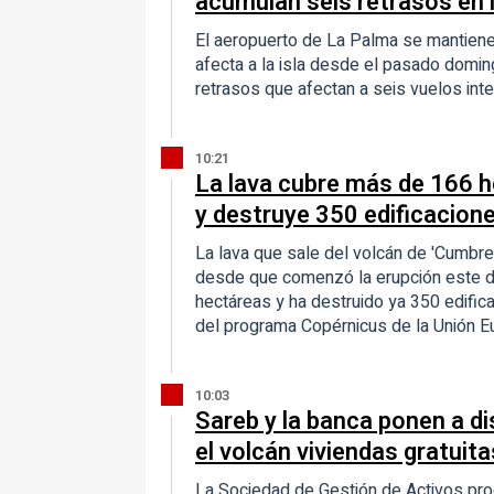
acumulan seis retrasos en 
El aeropuerto de La Palma se mantiene
afecta a la isla desde el pasado domi
retrasos que afectan a seis vuelos inte
10:21
La lava cubre más de 166 h
y destruye 350 edificacion
La lava que sale del volcán de 'Cumbre 
desde que comenzó la erupción este d
hectáreas y ha destruido ya 350 edific
del programa Copérnicus de la Unión E
10:03
Sareb y la banca ponen a di
el volcán viviendas gratuit
La Sociedad de Gestión de Activos pro