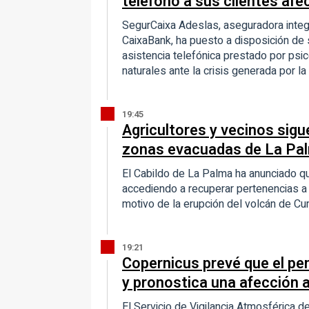
teléfono a sus clientes af
SegurCaixa Adeslas, aseguradora integ
CaixaBank, ha puesto a disposición de
asistencia telefónica prestado por ps
naturales ante la crisis generada por l
19:45
Agricultores y vecinos sig
zonas evacuadas de La Pal
El Cabildo de La Palma ha anunciado q
accediendo a recuperar pertenencias a
motivo de la erupción del volcán de Cu
19:21
Copernicus prevé que el pe
y pronostica una afección a
El Servicio de Vigilancia Atmosférica 