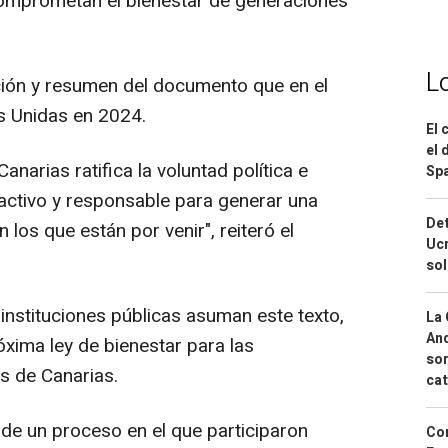
comprometan el bienestar de generaciones
L
ción y resumen del documento que en el
s Unidas en 2024.
El 
el 
narias ratifica la voluntad política e
Spa
 activo y responsable para generar una
Det
 los que están por venir", reiteró el
Ucr
so
 instituciones públicas asuman este texto,
La 
And
xima ley de bienestar para las
sor
s de Canarias.
cat
 de un proceso en el que participaron
Cor