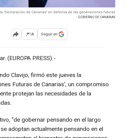
e la 'Declaración de Canarias' en defensa de las generaciones futuras
- GOBIERNO DE CANARIAS
IA
Seguir en
Abrir opciones para compartir
r. (EUROPA PRESS) -
ndo Clavijo, firmó este jueves la
iones Futuras de Canarias', un compromiso
ente protejan las necesidades de la
adas.
cutivo, "de gobernar pensando en el largo
ue se adoptan actualmente pensando en el