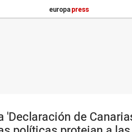
europa
press
la 'Declaración de Canaria
as políticas protejan a la