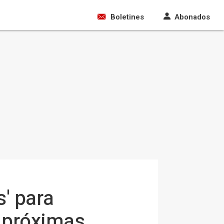
Boletines
Abonados
s' para
s próximas