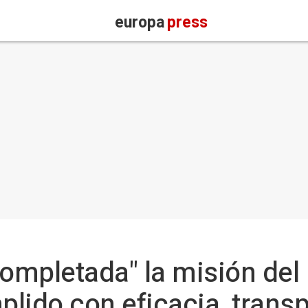
europa
press
completada" la misión del 
lido con eficacia, transp