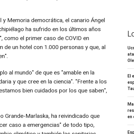
ial y Memoria democrática, el canario Ángel
rchipiélago ha sufrido en los últimos años
L
s", como el primer caso de COVID en
ón de un hotel con 1.000 personas y que, al
Ucr
ata
en".
Ole
plo al mundo" de que es "amable en la
El 
aria y que cree en la ciencia". "Frente a los
esp
Ta
, estamos bien cuidados por los que saben",
Mar
res
do Grande-Marlaska, ha reivindicado que
en 
cer caso a emergencias" de todo tipo,
Esp
bio climático y también las sanitarias.