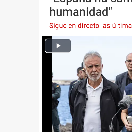
humanidad"
Sigue en directo las últim
(I-D) El ministro de Política Territorial y Memoria Democrática,
Fernando Grande-Marlaska, informan
Europa Press Islas Canarias
Actualizado: lunes, 11 mayo 2026 21:42
GRANADILLA DE ABONA (TENER
La ministra de Sanidad, Mónica
"operación completada" en relac
de la tripulación del crucero M
hantavirus. "Estoy en condicion