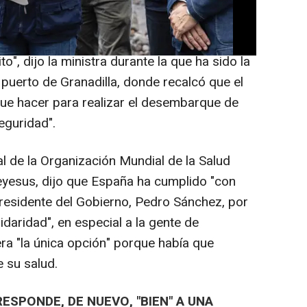
ivo con eficacia, con compromiso, con
 eso es un orgullo de país", aseveró.
o", dijo la ministra durante la que ha sido la
puerto de Granadilla, donde recalcó que el
que hacer para realizar el desembarque de
eguridad".
l de la Organización Mundial de la Salud
esus, dijo que España ha cumplido "con
 presidente del Gobierno, Pedro Sánchez, por
idaridad", en especial a la gente de
era "la única opción" porque había que
 su salud.
ESPONDE, DE NUEVO, "BIEN" A UNA