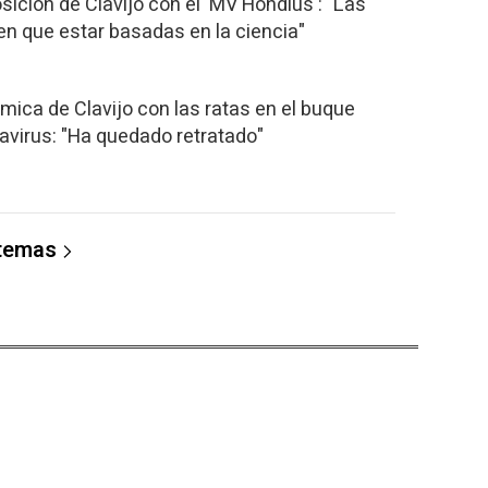
osición de Clavijo con el 'MV Hondius': "Las
en que estar basadas en la ciencia"
émica de Clavijo con las ratas en el buque
avirus: "Ha quedado retratado"
 temas