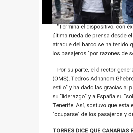
de España ha cumplido su objet
transparencia y con humanidad. Y
"Termina el dispositivo, con éxit
última rueda de prensa desde el 
atraque del barco se ha tenido 
los pasajeros "por razones de s
Por su parte, el director genera
(OMS), Tedros Adhanom Ghebrey
estilo" y ha dado las gracias al
su "liderazgo" y a España su "sol
Tenerife. Así, sostuvo que esta 
"ocuparse" de los pasajeros y de
TORRES DICE QUE CANARIAS R