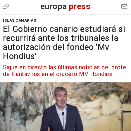
europa
press
ISLAS CANARIAS
El Gobierno canario estudiará si
recurrirá ante los tribunales la
autorización del fondeo 'Mv
Hondius'
Sigue en directo las últimas noticias del brote
de Hantavirus en el crucero MV Hondius