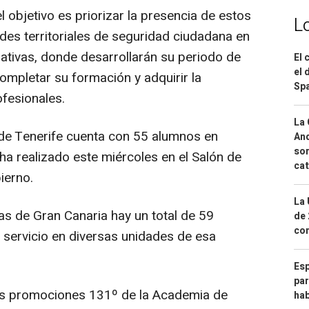
l objetivo es priorizar la presencia de estos
L
des territoriales de seguridad ciudadana en
ativas, donde desarrollarán su periodo de
El 
el 
mpletar su formación y adquirir la
Spa
ofesionales.
La 
e Tenerife cuenta con 55 alumnos en
And
sor
ha realizado este miércoles en el Salón de
cat
ierno.
La 
s de Gran Canaria hay un total de 59
de 
com
servicio en diversas unidades de esa
Esp
par
as promociones 131º de la Academia de
hab