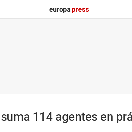
europa
press
l suma 114 agentes en pr