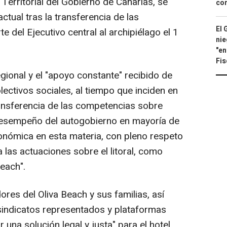
 Territorial del Gobierno de Canarias, se
con
tual tras la transferencia de las
El 
 del Ejecutivo central al archipiélago el 1
nie
"en
Fis
egional y el "apoyo constante" recibido de
lectivos sociales, al tiempo que inciden en
ansferencia de las competencias sobre
 desempeño del autogobierno en mayoría de
onómica en esta materia, con pleno respeto
la las actuaciones sobre el litoral, como
Beach".
ores del Oliva Beach y sus familias, así
indicatos representados y plataformas
una solución legal y justa" para el hotel.