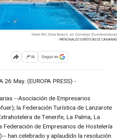
Hotel RIU Oliva Beach, en Corralejo (Fuerteventura)
- PATRONALES TURÍSTICAS DE CANARIAS
IA
Seguir en
Abrir opciones para compartir
 26 May. (EUROPA PRESS) -
narias --Asociación de Empresarios
fuer); la Federación Turística de Lanzarote
Extrahotelera de Tenerife, La Palma, La
 la Federación de Empresarios de Hostelería
- han celebrado y aplaudido la resolución