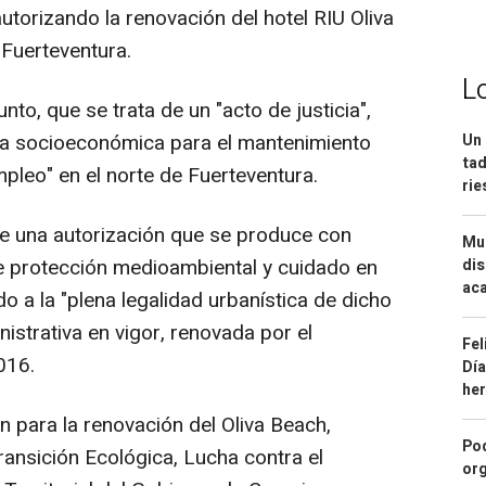
utorizando la renovación del hotel RIU Oliva
 Fuerteventura.
L
to, que se trata de un "acto de justicia",
cia socioeconómica para el mantenimiento
Un 
tad
mpleo" en el norte de Fuerteventura.
ri
e una autorización que se produce con
Mue
e protección medioambiental y cuidado en
dis
aca
ido a la "plena legalidad urbanística de dicho
istrativa en vigor, renovada por el
Fel
016.
Día
he
n para la renovación del Oliva Beach,
Pod
ransición Ecológica, Lucha contra el
org