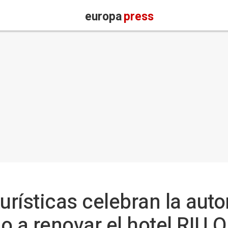
europa
press
urísticas celebran la auto
o a renovar el hotel RIU 