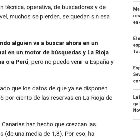
 técnica, operativa, de buscadores y de
Mar
ivel, muchos se pierden, se quedan sin esa
res
en 
El 
ndo alguien va a buscar ahora en un
esp
nal en un motor de búsquedas y La Rioja
Ta
na o a Perú
, pero no puede venir a España y
Esp
Sev
con
ado que los datos de que ya se disponen
6 por ciento de las reservas en La Rioja de
La 
gal
No
 Canarias han hecho que crezcan las
s (de una media de 1,8). Por eso, ha