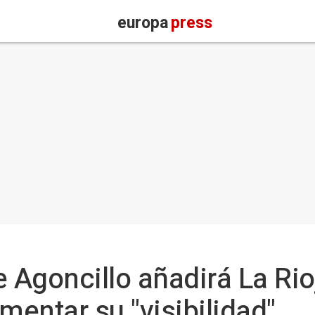
europa
press
e Agoncillo añadirá La Rio
entar su "visibilidad"