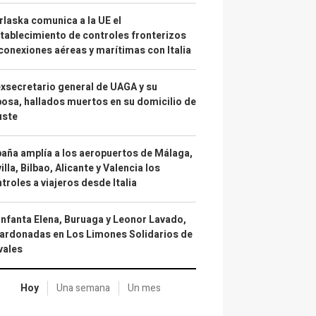
laska comunica a la UE el
tablecimiento de controles fronterizos
conexiones aéreas y marítimas con Italia
exsecretario general de UAGA y su
osa, hallados muertos en su domicilio de
uste
aña amplía a los aeropuertos de Málaga,
illa, Bilbao, Alicante y Valencia los
troles a viajeros desde Italia
infanta Elena, Buruaga y Leonor Lavado,
ardonadas en Los Limones Solidarios de
vales
Hoy
Una semana
Un mes