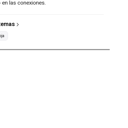
 en las conexiones.
 temas
oja