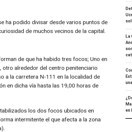
Det
Ucr
so
 ha podido divisar desde varios puntos de
curiosidad de muchos vecinos de la capital.
La 
And
sor
cat
nforman de que ha habido tres focos; Uno en
 otro alrededor del centro penitenciario
Cor
so a la carretera N-111 en la localidad de
Ext
una
ión en dicha vía hasta las 19,00 horas de
¿Dó
Map
abilizados los dos focos ubicados en
en 
orma intermitente el que afecta a la zona
a).