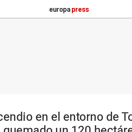
europa
press
cendio en el entorno de To
a quemado un 120 hectár