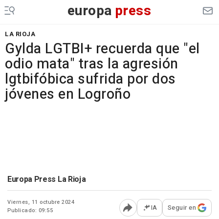
europa
press
LA RIOJA
Gylda LGTBI+ recuerda que "el
odio mata" tras la agresión
lgtbifóbica sufrida por dos
jóvenes en Logroño
Europa Press La Rioja
Viernes, 11 octubre 2024
IA
Seguir en
Publicado: 09:55
Abrir opciones para comp