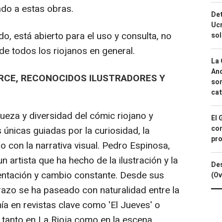
ado a estas obras.
Det
Ucr
, está abierto para el uso y consulta, no
so
 de todos los riojanos en general.
La 
And
RCE, RECONOCIDOS ILUSTRADORES Y
sor
cat
eza y diversidad del cómic riojano y
El 
con
 únicas guiadas por la curiosidad, la
pro
 con la narrativa visual. Pedro Espinosa,
 artista que ha hecho de la ilustración y la
Des
entación y cambio constante. Desde sus
(Ov
trazo se ha paseado con naturalidad entre la
onía en revistas clave como 'El Jueves' o
e tanto en La Rioja como en la escena