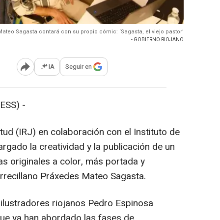
 Mateo Sagasta contará con su propio cómic: ‘Sagasta, el viejo pastor’
- GOBIERNO RIOJANO
IA
Seguir en
Abrir opciones para compartir
ESS) -
tud (IRJ) en colaboración con el Instituto de
rgado la creatividad y la publicación de un
s originales a color, más portada y
torrecillano Práxedes Mateo Sagasta.
ilustradores riojanos Pedro Espinosa
 que ya han abordado las fases de