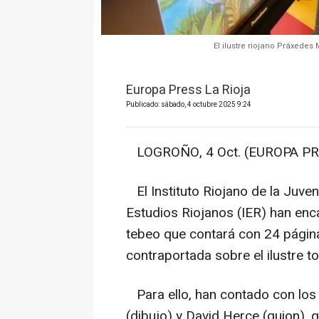
El ilustre riojano Práxedes
Europa Press La Rioja
Publicado: sábado, 4 octubre 2025 9:24
LOGROÑO, 4 Oct. (EUROPA PR
El Instituto Riojano de la Juven
Estudios Riojanos (IER) han enca
tebeo que contará con 24 página
contraportada sobre el ilustre 
Para ello, han contado con los 
(dibujo) y David Herce (guion),