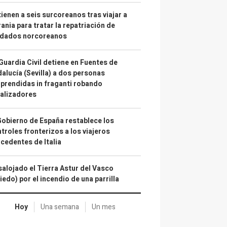
ienen a seis surcoreanos tras viajar a
ania para tratar la repatriación de
ldados norcoreanos
Guardia Civil detiene en Fuentes de
alucía (Sevilla) a dos personas
prendidas in fraganti robando
alizadores
Gobierno de España restablece los
troles fronterizos a los viajeros
cedentes de Italia
alojado el Tierra Astur del Vasco
iedo) por el incendio de una parrilla
Hoy
Una semana
Un mes