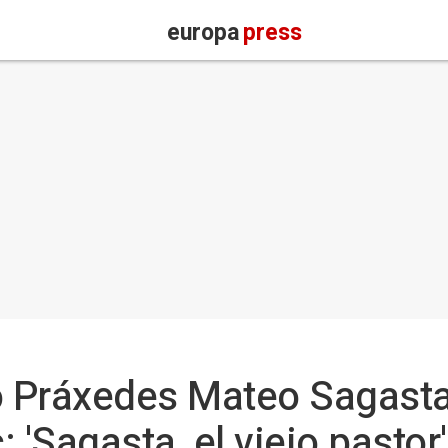
europa
press
ano Práxedes Mateo Sagast
 'Sagasta, el viejo pastor'