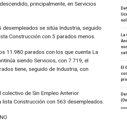
escendido, principalmente, en Servicios
Det
Ucr
so
 desempleados se sitúa Industria, seguido
La 
l lista Construcción con 5 parados menos.
And
sor
os 11.980 parados con los que cuenta La
cat
ntinúa siendo Servicios, con 7.719, el
El 
dos tiene, seguido de Industria, con
con
pro
 colectivo de Sin Empleo Anterior
Des
(Ov
la lista Construcción con 563 desempleados.
INO