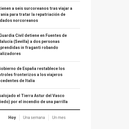
ienen a seis surcoreanos tras viajar a
ania para tratar la repatriación de
ldados norcoreanos
Guardia Civil detiene en Fuentes de
alucía (Sevilla) a dos personas
prendidas in fraganti robando
alizadores
Gobierno de España restablece los
troles fronterizos a los viajeros
cedentes de Italia
alojado el Tierra Astur del Vasco
iedo) por el incendio de una parrilla
Hoy
Una semana
Un mes