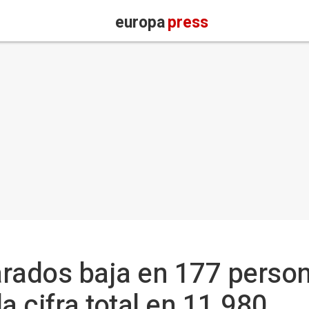
europa
press
arados baja en 177 perso
la cifra total en 11.980