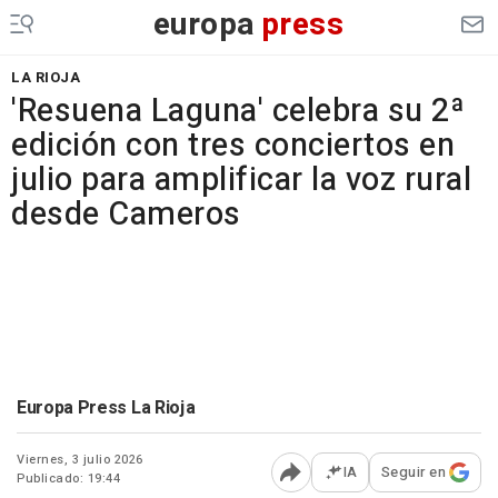
europa
press
LA RIOJA
'Resuena Laguna' celebra su 2ª
edición con tres conciertos en
julio para amplificar la voz rural
desde Cameros
Europa Press La Rioja
Viernes, 3 julio 2026
IA
Seguir en
Publicado: 19:44
Abrir opciones para comp