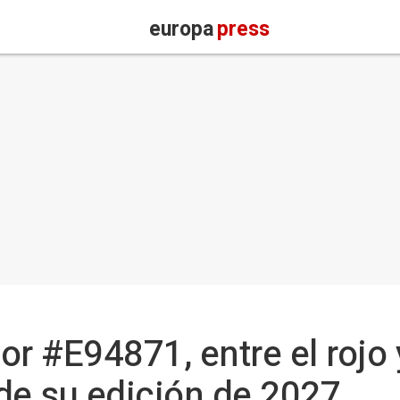
europa
press
lor #E94871, entre el rojo
de su edición de 2027