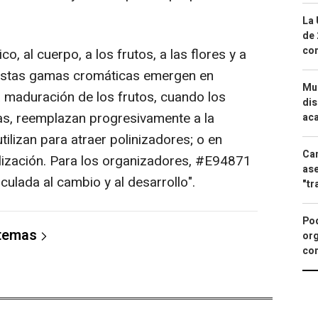
La 
de 
com
o, al cuerpo, a los frutos, a las flores y a
, estas gamas cromáticas emergen en
Mue
 maduración de los frutos, cuando los
dis
as, reemplazan progresivamente a la
aca
utilizan para atraer polinizadores; o en
Can
lización. Para los organizadores, #E94871
ase
culada al cambio y al desarrollo".
"tr
Pod
 temas
org
con