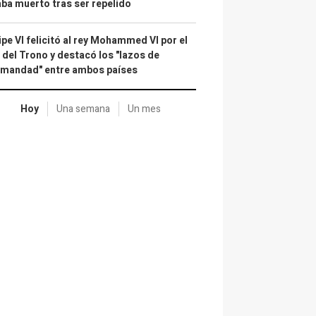
ba muerto tras ser repelido
ipe VI felicitó al rey Mohammed VI por el
 del Trono y destacó los "lazos de
rmandad" entre ambos países
Hoy
Una semana
Un mes