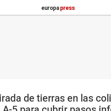
europa
press
rada de tierras en las col
la A-5 para cubrir pasos inf