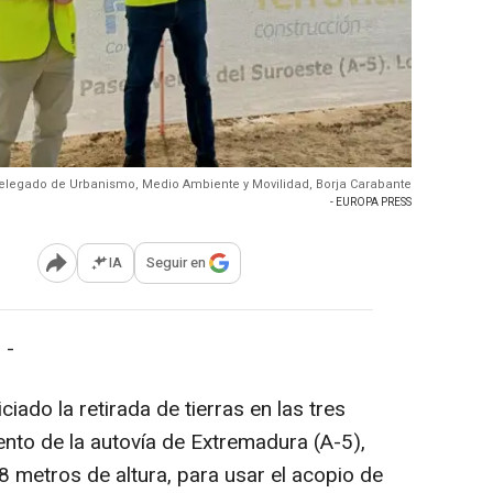
delegado de Urbanismo, Medio Ambiente y Movilidad, Borja Carabante
- EUROPA PRESS
IA
Seguir en
Abrir opciones para compartir
 -
iado la retirada de tierras en las tres
iento de la autovía de Extremadura (A-5),
8 metros de altura, para usar el acopio de