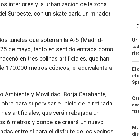
os inferiores y la urbanización de la zona
del Suroeste, con un skate park, un mirador
L
os túneles que soterran la A-5 (Madrid-
Un 
tad
 25 de mayo, tanto en sentido entrada como
ri
lmacenó en tres colinas artificiales, que han
e 170.000 metros cúbicos, el equivalente a
El 
el 
Spa
o Ambiente y Movilidad, Borja Carabante,
Can
 obra para supervisar el inicio de la retirada
ase
"tr
inas artificiales, que verán rebajada un
 los 6 metros y donde se creará un nuevo
Mue
das entre sí para el disfrute de los vecinos
dis