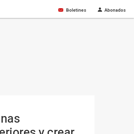
Boletines
Abonados
inas
eriores y crear