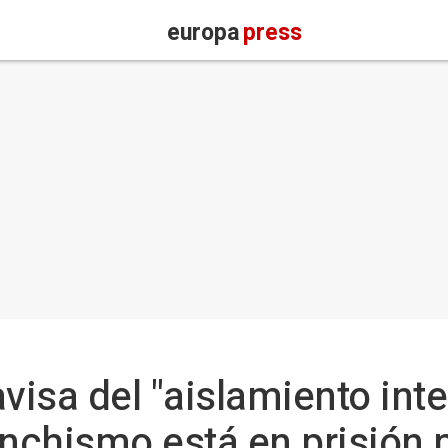
europa
press
isa del "aislamiento inte
anchismo está en prisión 