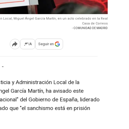
ón Local, Miguel Ángel García Martín, en un acto celebrado en la Real
Casa de Correos
- COMUNIDAD DE MADRID
IA
Seguir en
Abrir opciones para compartir
 -
ticia y Administración Local de la
gel García Martín, ha avisado este
nacional" del Gobierno de España, liderado
do que "el sanchismo está en prisión