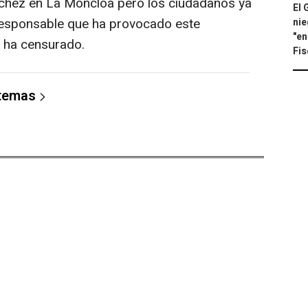
nchez en La Moncloa pero los ciudadanos ya
El 
responsable que ha provocado este
nie
"en
, ha censurado.
Fis
 temas