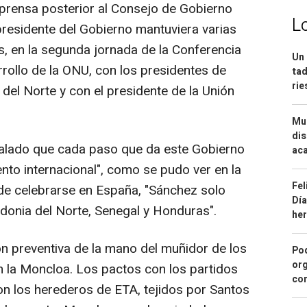
prensa posterior al Consejo de Gobierno
L
residente del Gobierno mantuviera varias
s, en la segunda jornada de la Conferencia
Un 
rollo de la ONU, con los presidentes de
tad
ri
el Norte y con el presidente de la Unión
Mue
dis
ñalado que cada paso que da este Gobierno
aca
nto internacional", como se pudo ver en la
Fel
de celebrarse en España, "Sánchez solo
Día
donia del Norte, Senegal y Honduras".
he
ón preventiva de la mano del muñidor de los
Pod
org
 la Moncloa. Los pactos con los partidos
con
on los herederos de ETA, tejidos por Santos