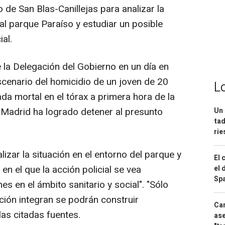
to de San Blas-Canillejas para analizar la
al parque Paraíso y estudiar un posible
ial.
 la Delegación del Gobierno en un día en
scenario del homicidio de un joven de 20
L
da mortal en el tórax a primera hora de la
 Madrid ha logrado detener al presunto
Un 
tad
ri
alizar la situación en el entorno del parque y
El 
 en el que la acción policial se vea
el 
Spa
 en el ámbito sanitario y social". "Sólo
ción integran se podrán construir
Can
as citadas fuentes.
ase