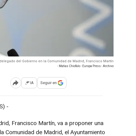
l delegado del Gobierno en la Comunidad de Madrid, Francisco Martín
- Matias Chiofalo - Europa Press - Archivo
IA
Seguir en
Abrir opciones para compartir
) -
rid, Francisco Martín, va a proponer una
 la Comunidad de Madrid, el Ayuntamiento