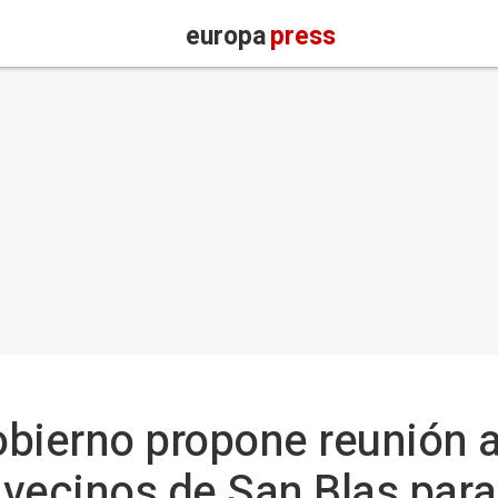
europa
press
obierno propone reunión 
vecinos de San Blas para 