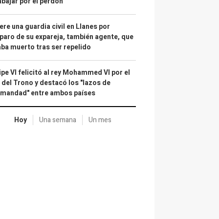
abajar por el perdón"
re una guardia civil en Llanes por
paro de su expareja, también agente, que
ba muerto tras ser repelido
ipe VI felicitó al rey Mohammed VI por el
 del Trono y destacó los "lazos de
rmandad" entre ambos países
Hoy
Una semana
Un mes