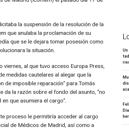
cos de Madrid (Icomem) el pasado día 17 de
citaba la suspensión de la resolución de la
m que anulaba la proclamación de su
L
pedía que se le dejara tomar posesión como
lucionara la situación.
Un 
tad
ri
o viernes, al que tuvo acceso Europa Press,
 de medidas cautelares al alegar que la
Mue
ión de imposible reparación" para Tomás
dis
aca
le da la razón sobre el fondo del asunto, "no
l en que asumiera el cargo".
Fel
Día
te proceso le permitiría acceder al cargo
he
ficial de Médicos de Madrid, así como a