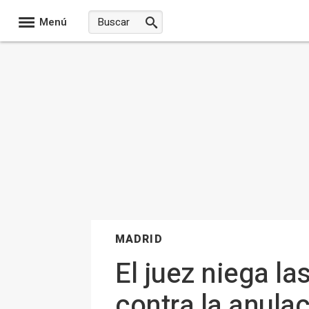
Menú
MADRID
El juez niega l
contra la anula