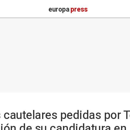
europa
press
as cautelares pedidas por
ción de su candidatura e