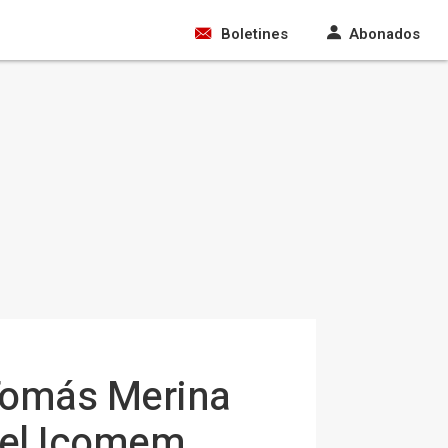
Boletines
Abonados
 Tomás Merina
n el Icomem