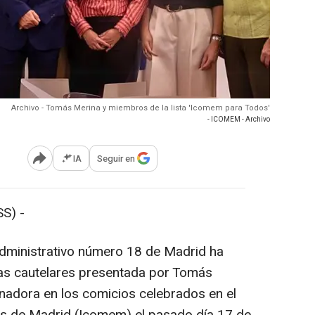
Archivo - Tomás Merina y miembros de la lista 'Icomem para Todos'
- ICOMEM - Archivo
IA
Seguir en
Abrir opciones para compartir
S) -
dministrativo número 18 de Madrid ha
das cautelares presentada por Tomás
anadora en los comicios celebrados en el